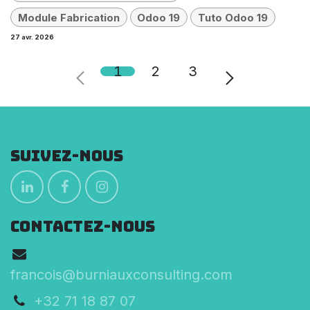
Module Fabrication
Odoo 19
Tuto Odoo 19
27 avr. 2026
1
2
3
Suivez-nous
CONTACTEZ-NOUS
francois@burniauxconsulting.com
+32 71 18 87 07