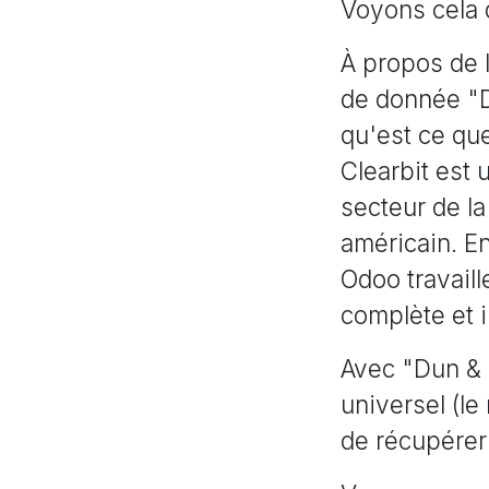
Voyons cela 
À propos de l
de donnée "D
qu'est ce qu
Clearbit est 
secteur de la
américain. E
Odoo travaill
complète et 
Avec "Dun & 
universel (l
de récupérer