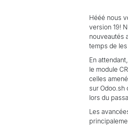
Hééé nous vo
version 19! 
nouveautés a
temps de les
En attendant,
le module CR
celles amenée
sur Odoo.sh 
lors du pass
Les avancées
principalemen