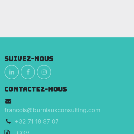
Suivez-nous
CONTACTEZ-NOUS
francois@burniauxconsulting.com
+32 71 18 87 07
CGV